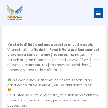
Přeskočit
na
obsah
Když mladí lidé dostanou prostor mluvit o sobě.
V rámci našeho
Nadační Fond Křídla pro Budoucnost
v projektu
Šance na nový začátek
máme jeden z
dalších programů zaměřený na děti ve věku 12 až 17 let s
názvem
JuniorPlus
. Tak jsme navštívili další dětský
domov v Moravskoslezském kraji.
Překvapila nás účast dětí na našem setkání a od
pana vychovatele sdělení: „přišli všichni dobrovolně“ !!!!!
Bavili jsme se s nimi o jejich silných a slabších stránkách,
o snech o obavách i o tom, jak si představují svou
budoucnost.