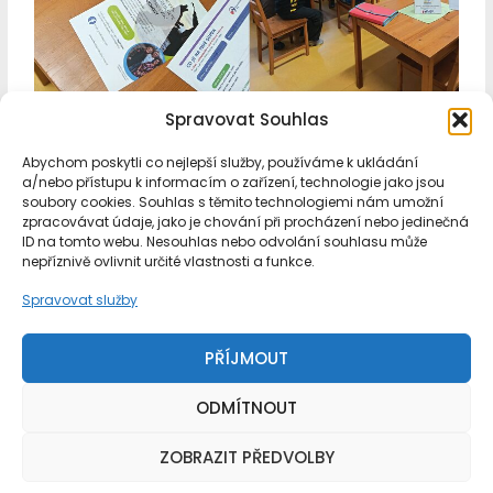
Spravovat Souhlas
Abychom poskytli co nejlepší služby, používáme k ukládání
←
Předchozí Příspěvek
Další Příspěvek
→
a/nebo přístupu k informacím o zařízení, technologie jako jsou
soubory cookies. Souhlas s těmito technologiemi nám umožní
zpracovávat údaje, jako je chování při procházení nebo jedinečná
ID na tomto webu. Nesouhlas nebo odvolání souhlasu může
nepříznivě ovlivnit určité vlastnosti a funkce.
Domů
Spravovat služby
Aktuality
Chci pomáhat
Káva s Křídly
PŘÍJMOUT
Příběhy dětí
Kontakt
ODMÍTNOUT
Dokumenty
O nás
ZOBRAZIT PŘEDVOLBY
Zásady cookies (EU)